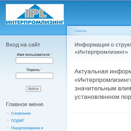
Пе
о
с
Главная
Вход на сайт
Вы здесь
Информация о струк
«Интерпромлизинг»
Имя пользователя
*
Актуальная информ
Пароль
*
«Интерпромлизинг»
значительным влия
установленном пор
Главное меню
О компании
ПОД/ФТ
Предупреждение и