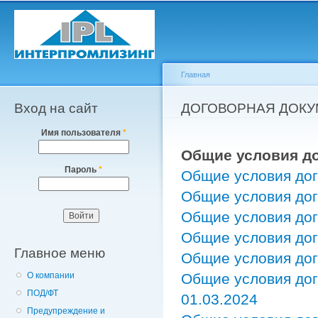
Пе
о
с
Главная
Вход на сайт
Вы здесь
ДОГОВОРНАЯ ДОК
Имя пользователя
*
Общие условия д
Пароль
*
Общие условия дог
Общие условия дог
Общие условия дог
Общие условия дог
Главное меню
Общие условия дог
О компании
Общие условия дог
ПОД/ФТ
01.03.2024
Предупреждение и