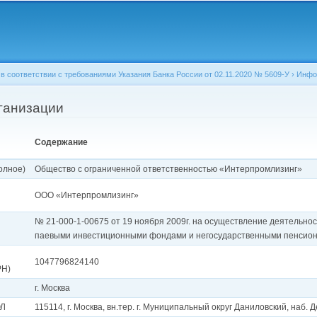
Перейти к
основному
содержанию
 соответствии с требованиями Указания Банка России от 02.11.2020 № 5609-У
›
Инфо
ганизации
Содержание
олное)
Общество с ограниченной ответственностью «Интерпромлизинг»
ООО «Интерпромлизинг»
№ 21-000-1-00675 от 19 ноября 2009г. на осуществление деятельн
паевыми инвестиционными фондами и негосударственными пенси
1047796824140
РН)
г. Москва
ЮЛ
115114, г. Москва, вн.тер. г. Муниципальный округ Даниловский, наб. Д