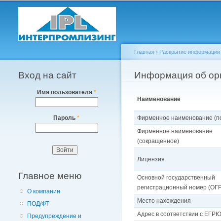
Главная
›
Раскрытие информации в
Вход на сайт
Вы здесь
Информация об ор
Имя пользователя
*
Наименование
Фирменное наименование (п
Пароль
*
Фирменное наименование
(сокращенное)
Лицензия
Главное меню
Основной государственный
регистрационный номер (ОГ
О компании
Место нахождения
ПОД/ФТ
Адрес в соответствии с ЕГР
Предупреждение и