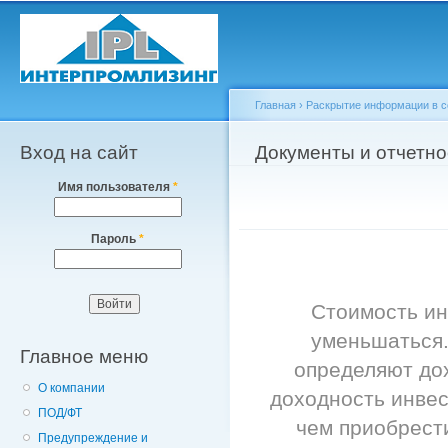
Пе
о
с
Главная
›
Раскрытие информации в со
Вход на сайт
Вы здесь
Документы и отчетно
Имя пользователя
*
Пароль
*
Стоимость ин
уменьшаться.
Главное меню
определяют дох
О компании
доходность инве
ПОД/ФТ
чем приобрест
Предупреждение и